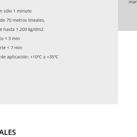
marc
an sólo 1 minuto
de 70 metros lineales.
de hasta 1.200 kg/dm2
to < 3 min
rte < 7 min
de aplicación: +10ºC a +35ºC
ALES