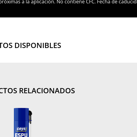
 próximas a la aplicación. No contiene CFC. Fecha de caducid
OS DISPONIBLES
CTOS RELACIONADOS