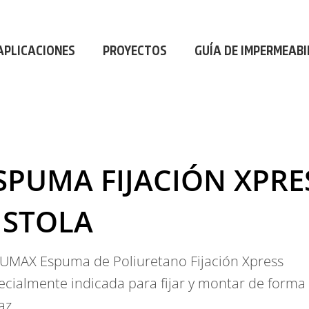
AL
|
PROFESIONAL
|
PROFESIONAL
|
P
APLICACIONES
PROYECTOS
GUÍA DE IMPERMEABI
SPUMA FIJACIÓN XPRE
ISTOLA
UMAX Espuma de Poliuretano Fijación Xpress
ecialmente indicada para fijar y montar de forma 
az.