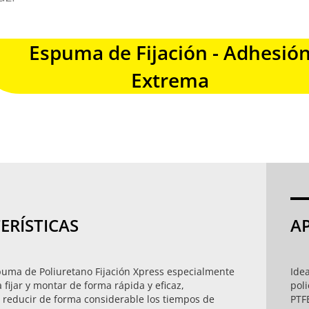
Espuma de Fijación - Adhesió
Extrema
ERÍSTICAS
A
ma de Poliuretano Fijación Xpress especialmente
Idea
 fijar y montar de forma rápida y eficaz,
poli
 reducir de forma considerable los tiempos de
PTFE