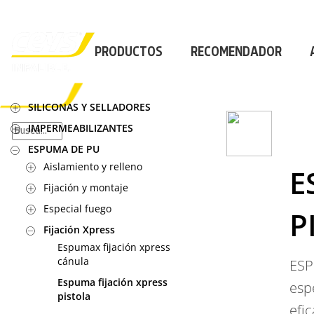
PROFESIONAL
|
PROFESIONAL
|
PROFESION
PRODUCTOS
RECOMENDADOR
×
SILICONAS Y SELLADORES
IMPERMEABILIZANTES
PRODUCTOS
ESPUMA DE PU
RECOMENDADOR
Aislamiento y relleno
E
APLICACIONES
Fijación y montaje
CALCULADORA
CASOS REALES
Especial fuego
P
SOBRE CEYS
Fijación Xpress
SUSCRIBIRME
Espumax fijación xpress
cánula
ESP
Espuma fijación xpress
esp
pistola
efic