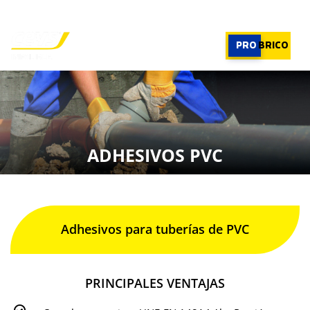
PROFESIONAL
|
PROFESIONAL
PRO
BRICO
×
PRODUCTOS
RECOMENDADOR
ADHESIVOS PVC
APLICACIONES
CALCULADORA
CASOS REALES
SOBRE CEYS
SUSCRIBIRME
Adhesivos para tuberías de PVC
PRINCIPALES VENTAJAS