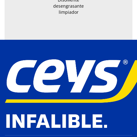
desengrasante
limpiador