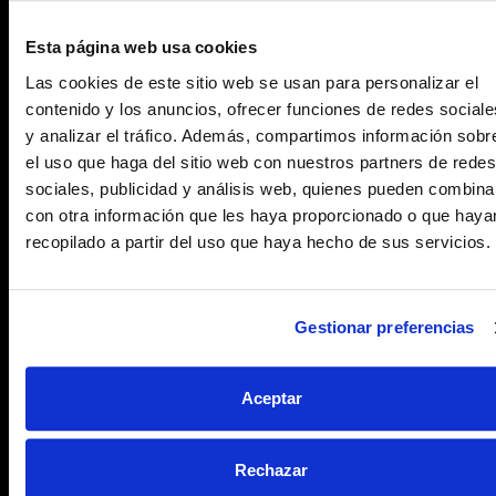
totalmente el soporte, preferiblemente con
LIMPIADOR DE FACHADAS (Ver Hoja Técnica nº
Esta página web usa cookies
030), seguido de un aclarado con agua a presión.
También podrá emplearse, según los casos, el
Las cookies de este sitio web se usan para personalizar el
chorreado con arena a presión.
contenido y los anuncios, ofrecer funciones de redes sociale
y analizar el tráfico. Además, compartimos información sobr
el uso que haga del sitio web con nuestros partners de redes
sociales, publicidad y análisis web, quienes pueden combina
Aplicación del producto:
con otra información que les haya proporcionado o que haya
recopilado a partir del uso que haya hecho de sus servicios.
Aplicar con rodillo, pistola a baja presión (de
mochila), o con brocha.
Gestionar preferencias
Aplicar hasta saturación del soporte.
Una vez aplicado, en superficies exteriores,
Aceptar
conviene protegerlo de la humedad durante 24
horas, si es posible.
Rechazar