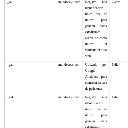
_ga
mundoceys.com
Registra una
2 años
identificación
única que se
utiliza para
generar datos
estadísticos
acerca de cómo
utiliza el
visitante el sitio
web.
_gat
mundoceys.com
Utilizado por
1 día
Google
Analytics para
controlar la tasa
de peticiones.
_gid
mundoceys.com
Registra una
1 día
identificación
única que se
utiliza para
generar datos
estadísticos