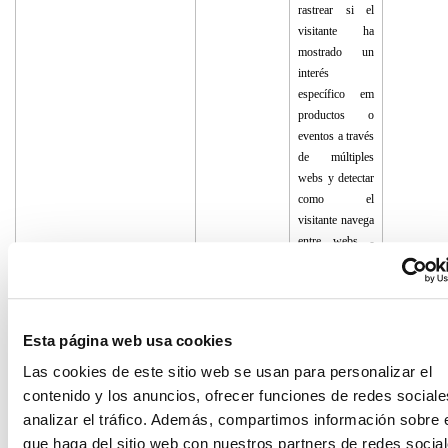
rastrear si el
visitante ha
mostrado un
interés
específico em
productos o
eventos a través
de múltiples
webs y detectar
como el
visitante navega
entre webs -
Esto se utiliza
para la medida
de los esfuerzos
publicitarios y
Esta página web usa cookies
facilitar la tasa
de emisión
Las cookies de este sitio web se usan para personalizar el
entre sitios.
contenido y los anuncios, ofrecer funciones de redes sociale
analizar el tráfico. Además, compartimos información sobre 
_fbp
Facebook
Utilizada por
3 meses
Facebook para
que haga del sitio web con nuestros partners de redes social