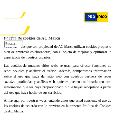
PROFESIONAL
|
PROFESIONAL
PRO
BRICO
×
Política de cookies de AC Marca
Todas las webs que son propiedad de AC Marca utilizan cookies propias o
PRODUCTOS
bien de empresas colaboradoras, con el objeto de mejorar y optimizar la
RECOMENDADOR
experiencia de nuestros usuarios.
APLICACIONES
CALCULADORA
Las cookies de nuestros sitios webs se usan para ofrecer funciones de
CASOS REALES
redes sociales y analizar el tráfico. Además, compartimos información
SOBRE CEYS
sobre el uso que haga del sitio web con nuestros partners de redes
SUSCRIBIRME
sociales, publicidad y análisis web, quienes pueden combinarla con otra
información que les haya proporcionado o que hayan recopilado a partir
del uso que haya hecho de sus servicios.
Al navegar por nuestras webs, entenderemos que usted consiente el uso de
las cookies de acuerdo con lo previsto en la presente Política de Cookies
de AC Marca.