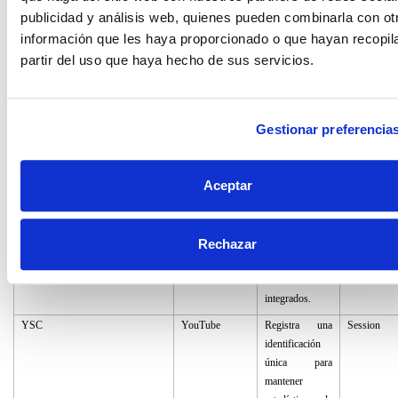
proporcionar
publicidad y análisis web, quienes pueden combinarla con ot
una serie de
información que les haya proporcionado o que hayan recopil
productos
partir del uso que haya hecho de sus servicios.
publicitarios
como pujas en
tiempo real de
terceros
Gestionar preferencia
anunciantes.
VISITOR_INFO1_LIVE
YouTube
Intenta calcular
197 días
Aceptar
el ancho de
banda del
usuario en
Rechazar
páginas con
vídeos de
YouTube
integrados.
YSC
YouTube
Registra una
Session
identificación
única para
mantener