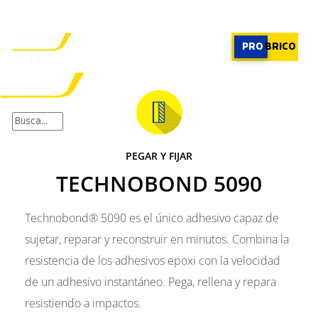
PROFESIONAL
|
PROFESIONAL
PRO
BRICO
×
PRODUCTOS
RECOMENDADOR
PEGAR Y FIJAR
APLICACIONES
TECHNOBOND 5090
CALCULADORA
CASOS REALES
SOBRE CEYS
Technobond® 5090 es el único adhesivo capaz de
SUSCRIBIRME
sujetar, reparar y reconstruir en minutos. Combina la
resistencia de los adhesivos epoxi con la velocidad
de un adhesivo instantáneo. Pega, rellena y repara
resistiendo a impactos.