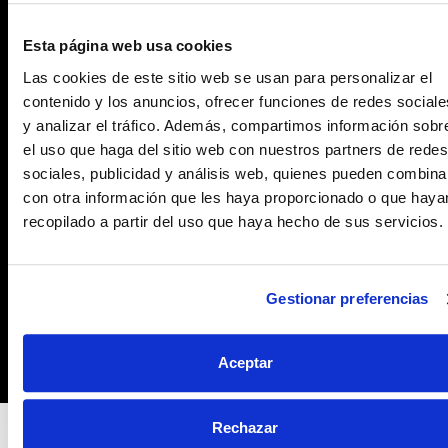
LIMPIAR Y SECAR bien las superficies a unir.
Esta página web usa cookies
QUITAR el tapón protector de la jeringa
Las cookies de este sitio web se usan para personalizar el
procurando que los dos componentes no se
contenido y los anuncios, ofrecer funciones de redes sociale
mezclen.
y analizar el tráfico. Además, compartimos información sobr
el uso que haga del sitio web con nuestros partners de redes
ENROSCAR la cánula mezcladora.
sociales, publicidad y análisis web, quienes pueden combina
INTRODUCIR el embolo el la jeringa y APLICAR el
con otra información que les haya proporcionado o que haya
producto en la zona a unir o reparar.
recopilado a partir del uso que haya hecho de sus servicios.
UNIR las piezas entre sí presionando o APLICAR
rellenando y dejar secar. No retirar la cánula
Gestionar preferencias
hasta el siguiente uso para asegurar que el
producto contenido en la jeringa se mantiene
fresco.
Aceptar
Rechazar