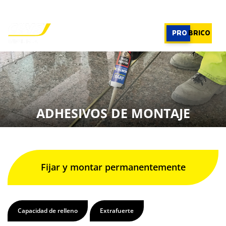
PROFESIONAL
|
PROFESIONAL
PRO
BRICO
×
PRODUCTOS
RECOMENDADOR
ADHESIVOS DE MONTAJE
APLICACIONES
CALCULADORA
CASOS REALES
SOBRE CEYS
SUSCRIBIRME
Fijar y montar permanentemente
Capacidad de relleno
Extrafuerte