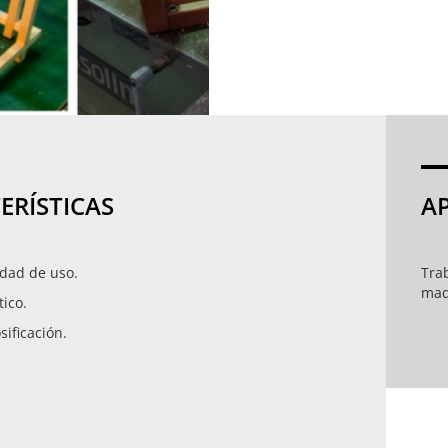
ERÍSTICAS
A
idad de uso.
Tra
mad
ico.
sificación.