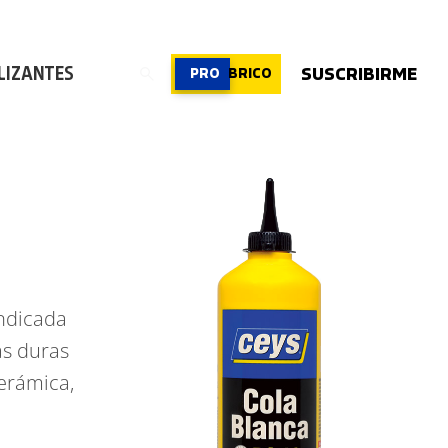
ROFESIONAL
|
PROFESIONAL
|
PROFESIONAL
LIZANTES
SUSCRIBIRME
PRO
BRICO
indicada
as duras
erámica,