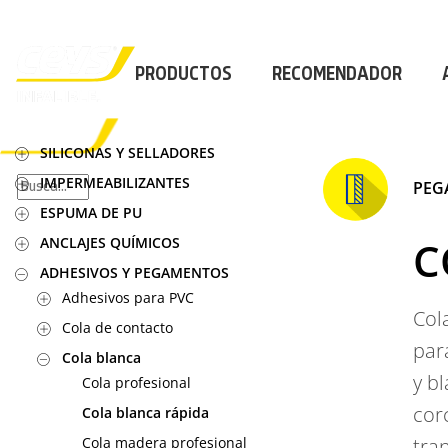
PROFESIONAL
|
PROFESIONAL
|
PROFESION
PRODUCTOS
RECOMENDADOR
×
SILICONAS Y SELLADORES
IMPERMEABILIZANTES
PEGA
PRODUCTOS
ESPUMA DE PU
RECOMENDADOR
C
ANCLAJES QUÍMICOS
APLICACIONES
CALCULADORA
ADHESIVOS Y PEGAMENTOS
CASOS REALES
Adhesivos para PVC
SOBRE CEYS
Col
Cola de contacto
SUSCRIBIRME
par
Cola blanca
y b
Cola profesional
cor
Cola blanca rápida
Cola madera profesional
tra