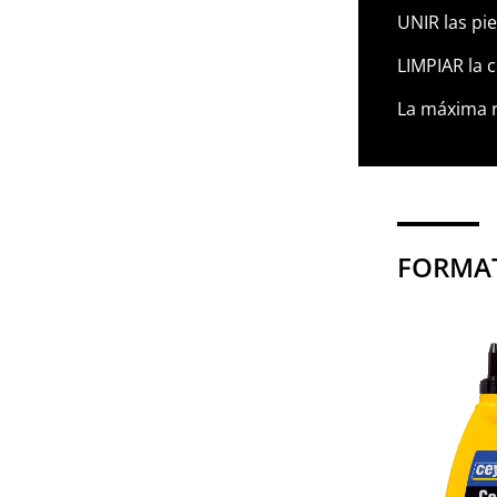
UNIR las pi
LIMPIAR la 
La máxima re
FORMAT