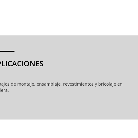
PLICACIONES
bajos de montaje, ensamblaje, revestimientos y bricolaje en
era.