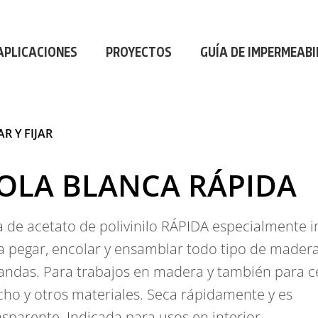
AL
|
PROFESIONAL
|
PROFESIONAL
|
P
APLICACIONES
PROYECTOS
GUÍA DE IMPERMEABI
R Y FIJAR
OLA BLANCA RÁPIDA
a de acetato de polivinilo RÁPIDA especialmente 
a pegar, encolar y ensamblar todo tipo de mader
landas. Para trabajos en madera y también para c
cho y otros materiales. Seca rápidamente y es
nsparente. Indicada para usos en interior.