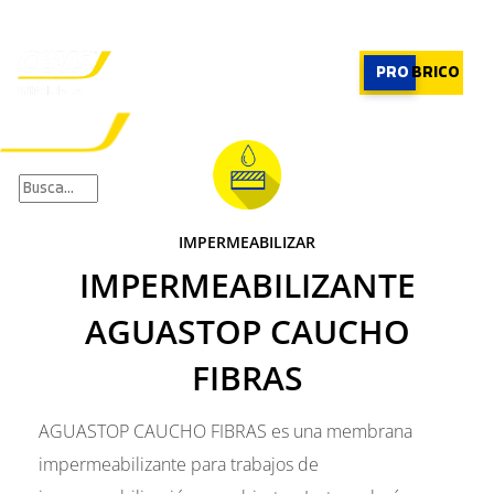
PROFESIONAL
|
PROFESIONAL
PRO
BRICO
×
PRODUCTOS
RECOMENDADOR
IMPERMEABILIZAR
APLICACIONES
IMPERMEABILIZANTE
CALCULADORA
CASOS REALES
AGUASTOP CAUCHO
SOBRE CEYS
SUSCRIBIRME
FIBRAS
AGUASTOP CAUCHO FIBRAS es una membrana
impermeabilizante para trabajos de